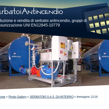
uzione e vendita di serbatoi antincendio, gruppi di
ssurizzazione UNI EN12845-10779
ome
»
Photo Gallery
»
SERBATOIO S.A.S. DA INTERRO
» Immagine 11/16