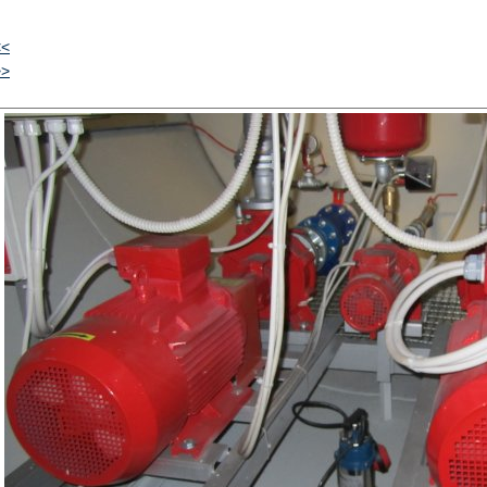
<<
>>